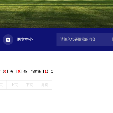
图文中心
共【
0
】页 【
0
】条 当前第【
1
】页
页
上页
下页
尾页